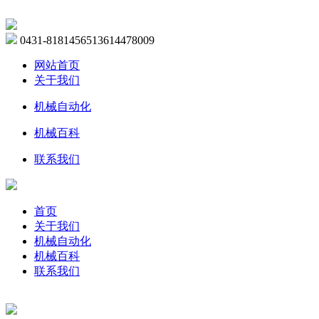
0431-81814565
13614478009
网站首页
关于我们
机械自动化
机械百科
联系我们
首页
关于我们
机械自动化
机械百科
联系我们